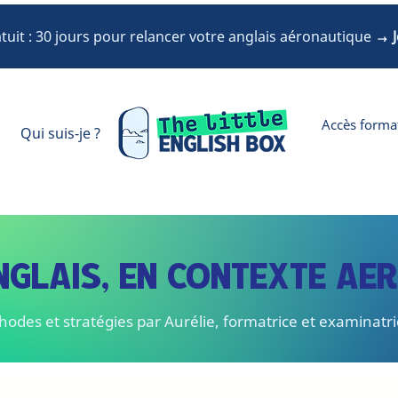
uit : 30 jours pour relancer votre anglais aéronautique
→ J
Accès forma
Qui suis-je ?
NGLAIS, EN CONTEXTE AE
hodes et stratégies par Aurélie, formatrice et examinatr