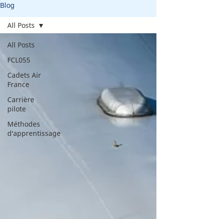
Blog
All Posts
All Posts
FCL055
Cadets Air
France
Carrière
pilote
Méthodes
d'apprentissage