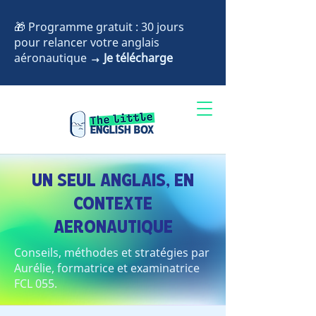
🎁 Programme gratuit : 30 jours
pour relancer votre anglais
aéronautique
→ Je télécharge
Accès formation
Réserver
UN SEUL ANGLAIS, EN
CONTEXTE
AERONAUTIQUE
Conseils, méthodes et stratégies par
Aurélie, formatrice et examinatrice
FCL 055.