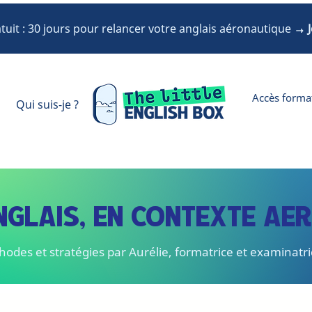
uit : 30 jours pour relancer votre anglais aéronautique
→ J
Accès forma
Qui suis-je ?
NGLAIS, EN CONTEXTE AE
hodes et stratégies par Aurélie, formatrice et examinatr