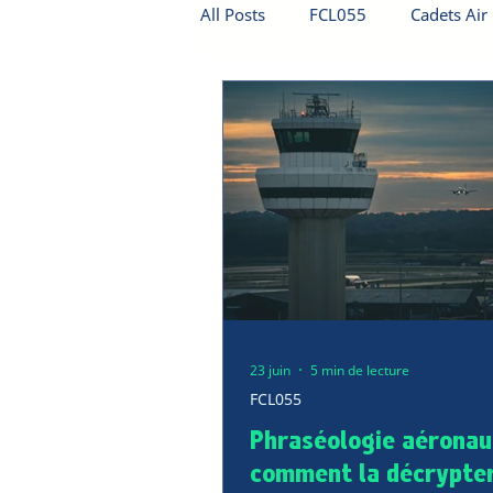
All Posts
FCL055
Cadets Air
23 juin
5 min de lecture
FCL055
Phraséologie aéronaut
comment la décrypte