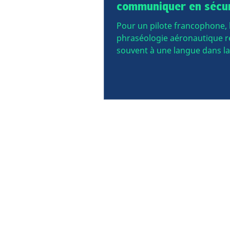
communiquer en sécu
Pour un pilote francophone, 
phraséologie aéronautique 
souvent à une langue dans la
Vous avez beau avoir un bon
d'anglais général, la premièr
vous entendez un contrôleur
une clearance à toute vitesse,
panique. La bonne nouvelle ?
phraséologie n'est pas une q
de mémoire. C'est un systèm
logique, codifié, conçu pour ê
et sans ambiguïté. Une fois 
en comprenez les règles, tou
beaucoup plus