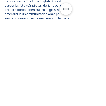
La vocation de The Little English Box est
d’aider les futur(e)s pilotes, de ligne ou loisir, à
prendre confiance en eux en anglais et
améliorer leur communication orale pour
savoir communiquer de manière simple, claire,
efficace et sécurisée dans leur milieu
professionnel.
Derrière The Little English Box,
il n’y pas d’intermédiaire ou de
grands groupes, mais une seule
personne, Aurélie Pedoussaut,
formatrice, examinatrice FCL
certifiée et coach d’anglais
depuis 2008.
Je vous offre un
suivi personnalisé
pour
m’adapter à vous, sans jugements ni aprioris.
Compétente et qualifiée, je vous accompagne,
au-delà de l’anglais technique et professionnel,