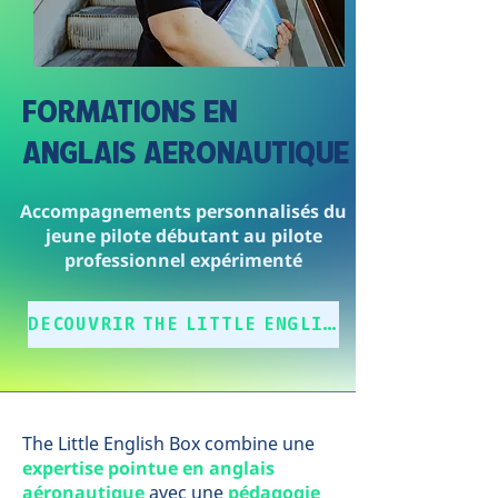
FORMATIONS EN
ANGLAIS AERONAUTIQUE
Accompagnements personnalisés du
jeune pilote débutant au pilote
professionnel expérimenté
DECOUVRIR THE LITTLE ENGLISH BOX
The Little English Box combine une
expertise pointue en anglais
aéronautique
avec une
pédagogie