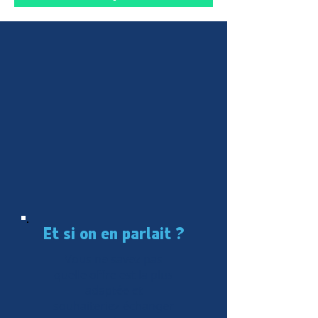
Et si on en parlait ?
Vous ne savez pas
quelle offre est la plus
adaptée et
souhaiteriez échanger