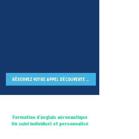
avant de vous
décider ?
Vous pouvez réserver
directement en ligne
votre appel
découverte gratuit.
Réservez votre appel découverte gratuit
Formation d'anglais aéronautique
Un suivi individuel et personnalisé